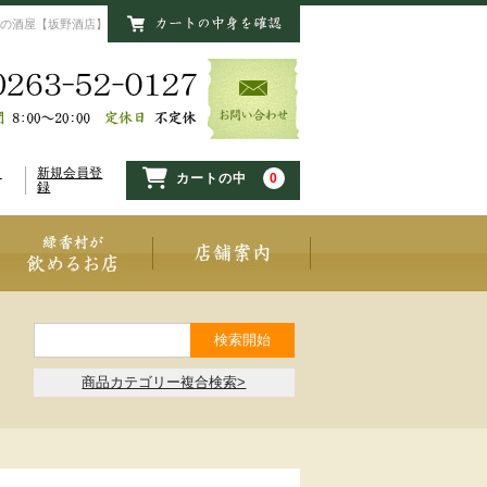
の酒屋【坂野酒店】
イ
新規会員登
0
カートの中
録
商品カテゴリー複合検索>