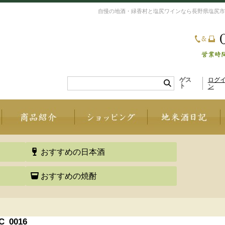
自慢の地酒・緑香村と塩尻ワインなら長野県塩尻市
ゲス
ログ
ト
ン
おすすめの日本酒
おすすめの焼酎
C_0016