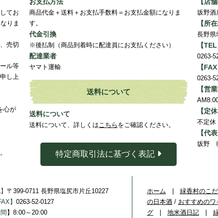
お支払方法
【店舗
してお
商品代金＋送料＋お支払手数料＝お支払金額になりま
坂野酒
となりま
す。
【所在
代金引換
長野県
、売切
※後払制（商品到着時に配達員にお支払ください）
【TE
配達業者
0263-5
ール等
ヤマト運輸
【FA
申し上
0263-5
【営業
送料について
AM8:
を心が
【定休
送料について
不定休
送料について、詳しくは
こちら
をご確認ください。
【代表
坂野 
。
特定商取引法に基づく表記
地】
〒399-0711 長野県塩尻市片丘10227
ホーム
|
緑香村のこだ
FAX】
0263-52-0127
の日本酒
/
おすすめのワ
時間
】8:00～20:00
グ
|
地米酒日記
|