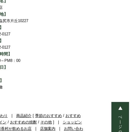
名】
店
地】
塩尻市片丘10227
L】
2-0127
X】
2-0127
時間】
00～PM8：00
日】
】
徹
わり
|
商品紹介
[
季節のおすすめ
/
おすすめ
イン
/
おすすめの焼酎
/
その他
] |
ショッピン
緑香村が飲めるお店
|
店舗案内
|
お問い合わ