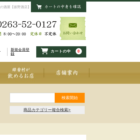
の酒屋【坂野酒店】
イ
新規会員登
0
カートの中
録
商品カテゴリー複合検索>