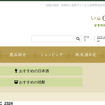
自慢の地酒・緑香村と塩尻ワインなら長野県塩尻市
ゲス
ログ
ト
ン
おすすめの日本酒
おすすめの焼酎
C_2324