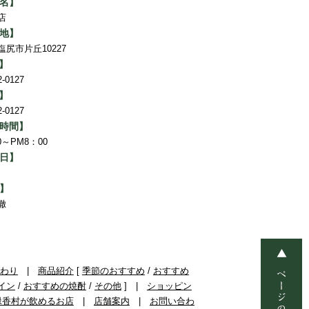
名】
店
地】
塩尻市片丘10227
L】
2-0127
X】
2-0127
時間】
00～PM8：00
日】
】
徹
わり
|
商品紹介
[
季節のおすすめ
/
おすすめ
イン
/
おすすめの焼酎
/
その他
] |
ショッピン
緑香村が飲めるお店
|
店舗案内
|
お問い合わ